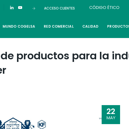
CÓDIGO ÉTICO
ACCESO CLIENTES
MUNDO COGELSA
RED COMERCIAL
CALIDAD
PRODUCTO
e productos para la ind
er
22
MAY